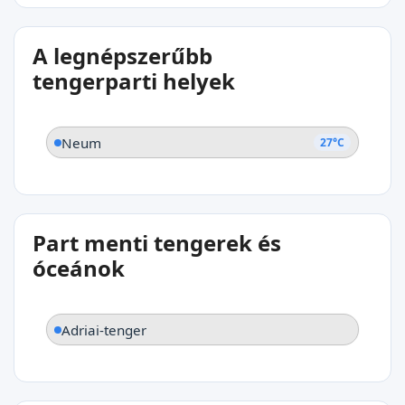
27°C
A legnépszerűbb
Neum
tengerparti helyek
Neum
27°C
Part menti tengerek és
óceánok
Adriai-tenger