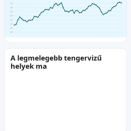
27°
26°
25°
24°
23°
22°
21°
20°
A legmelegebb tengervizű
helyek ma