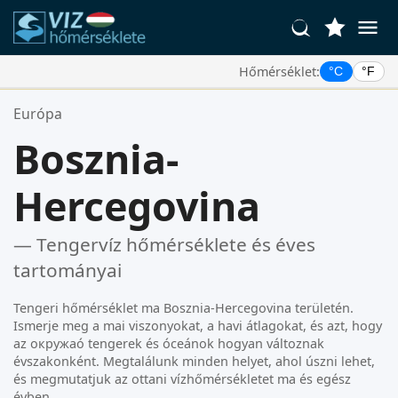
Hőmérséklet:
°C
°F
Kedvenc Helyszínei:
Európa
Az Ön kedvencek listája üres.
Bosznia-
Hercegovina
— Tengervíz hőmérséklete és éves
tartományai
Tengeri hőmérséklet ma Bosznia-Hercegovina területén.
Ismerje meg a mai viszonyokat, a havi átlagokat, és azt, hogy
az окружаó tengerek és óceánok hogyan változnak
évszakonként. Megtalálunk minden helyet, ahol úszni lehet,
és megmutatjuk az ottani vízhőmérsékletet ma és egész
évben.