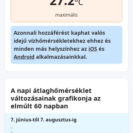
27.2
°C
maximális
Azonnali hozzáférést kaphat valós
idejű vízhőmérsékletekhez ehhez és
minden más helyszínhez az
iOS
és
Android
alkalmazásainkkal.
A napi átlaghőmérséklet
változásainak grafikonja az
elmúlt 60 napban
7. június-től 7. augusztus-ig
29°
28°