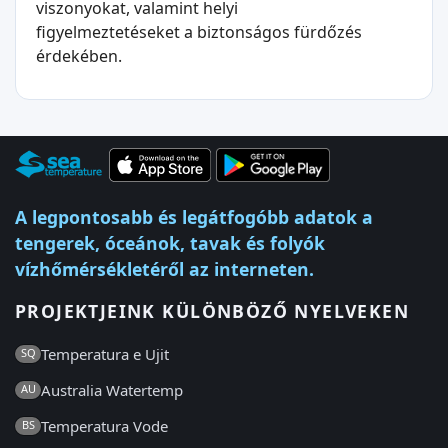
viszonyokat, valamint helyi
figyelmeztetéseket a biztonságos fürdőzés
érdekében.
A legpontosabb és legátfogóbb adatok a
tengerek, óceánok, tavak és folyók
vízhőmérsékletéről az interneten.
PROJEKTJEINK KÜLÖNBÖZŐ NYELVEKEN
Temperatura e Ujit
SQ
Australia Watertemp
AU
Temperatura Vode
BS