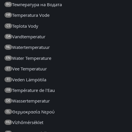
Температура на Водата
BG
Temperatura Vode
HR
Teplota Vody
CS
Vandtemperatur
DA
Watertemperatuur
NL
Water Temperature
EN
Vee Temperatuur
ET
Veden Lämpötila
FI
Température de l'Eau
FR
Wassertemperatur
DE
Θερμοκρασία Νερού
EL
Vízhőmérséklet
HU