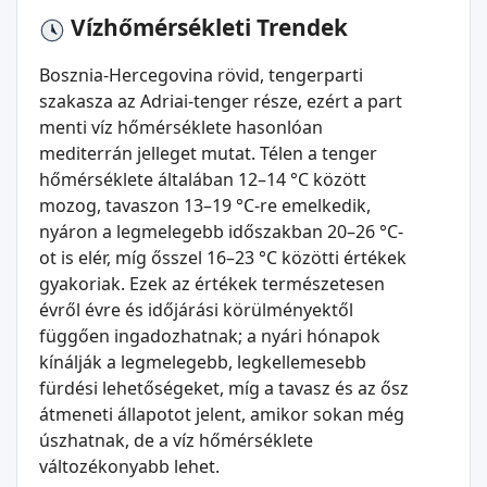
Vízhőmérsékleti Trendek
Bosznia-Hercegovina rövid, tengerparti
szakasza az Adriai-tenger része, ezért a part
menti víz hőmérséklete hasonlóan
mediterrán jelleget mutat. Télen a tenger
hőmérséklete általában 12–14 °C között
mozog, tavaszon 13–19 °C-re emelkedik,
nyáron a legmelegebb időszakban 20–26 °C-
ot is elér, míg ősszel 16–23 °C közötti értékek
gyakoriak. Ezek az értékek természetesen
évről évre és időjárási körülményektől
függően ingadozhatnak; a nyári hónapok
kínálják a legmelegebb, legkellemesebb
fürdési lehetőségeket, míg a tavasz és az ősz
átmeneti állapotot jelent, amikor sokan még
úszhatnak, de a víz hőmérséklete
változékonyabb lehet.