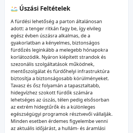
Úszási Feltételek
A fürdési lehetőség a parton általánosan
adott: a tenger ritkán fagy be, így elvileg
egész évben úszásra alkalmas, de a
gyakorlatban a kényelmes, biztonságos
fürdőzés leginkább a melegebb hónapokra
korlátozódik. Nyáron kiépített strandok és
szezonális szolgáltatások működnek,
mentőszolgálat és fürdőhelyi infrastruktúra
biztosítja a biztonságosabb körülményeket.
Tavasz és ősz folyamán a tapasztaltabb,
hidegvízhez szokott fürdők számára
lehetséges az úszás, télen pedig elsősorban
az extrém hidegtűrők és a különleges
egészségügyi programok résztvevői vállalják.
Minden esetben érdemes figyelembe venni
az aktuális időjárást, a hullám- és áramlási