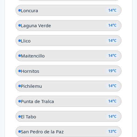
Loncura
14°C
Laguna Verde
14°C
Llico
14°C
Maitencillo
14°C
Hornitos
19°C
Pichilemu
14°C
Punta de Tralca
14°C
El Tabo
14°C
San Pedro de la Paz
13°C