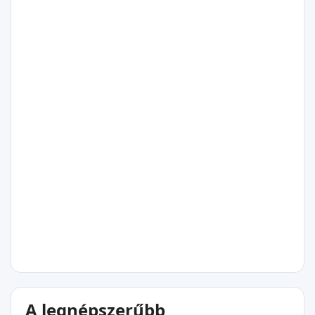
15°C
Pichidangui
15°C
Los Molles
15°C
A legnépszerűbb