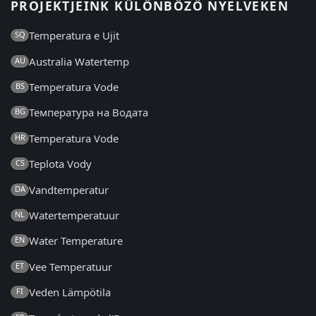
PROJEKTJEINK KÜLÖNBÖZŐ NYELVEKEN
Temperatura e Ujit
SQ
Australia Watertemp
AU
Temperatura Vode
BS
Температура на Водата
BG
Temperatura Vode
HR
Teplota Vody
CS
Vandtemperatur
DA
Watertemperatuur
NL
Water Temperature
EN
Vee Temperatuur
ET
Veden Lämpötila
FI