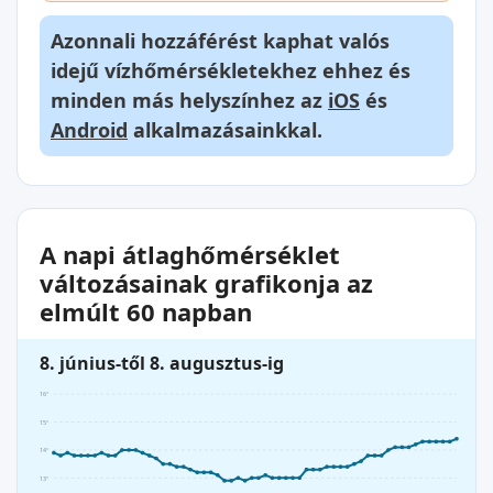
Azonnali hozzáférést kaphat valós
idejű vízhőmérsékletekhez ehhez és
minden más helyszínhez az
iOS
és
Android
alkalmazásainkkal.
A napi átlaghőmérséklet
változásainak grafikonja az
elmúlt 60 napban
8. június-től 8. augusztus-ig
16°
15°
14°
13°