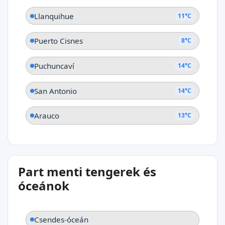
Llanquihue
11°C
Puerto Cisnes
8°C
Puchuncaví
14°C
San Antonio
14°C
Arauco
13°C
Part menti tengerek és
óceánok
Csendes-óceán