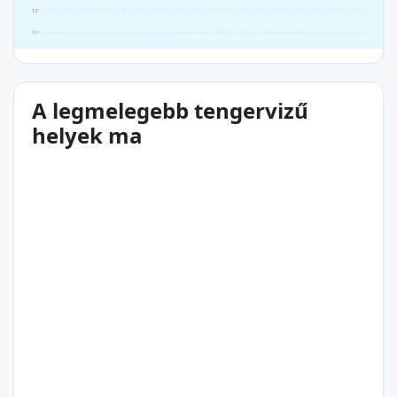
12°
11°
A legmelegebb tengervizű
helyek ma
21°C