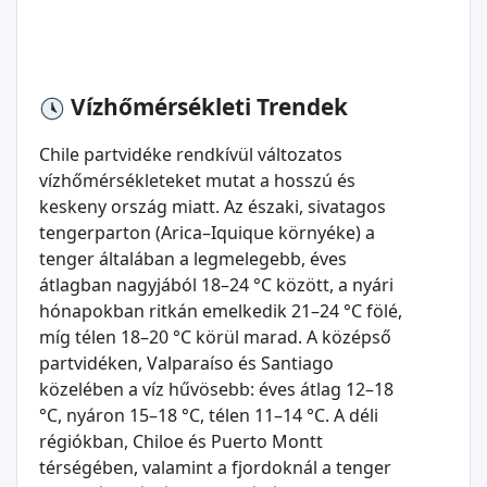
Vízhőmérsékleti Trendek
Chile partvidéke rendkívül változatos
vízhőmérsékleteket mutat a hosszú és
keskeny ország miatt. Az északi, sivatagos
tengerparton (Arica–Iquique környéke) a
tenger általában a legmelegebb, éves
átlagban nagyjából 18–24 °C között, a nyári
hónapokban ritkán emelkedik 21–24 °C fölé,
míg télen 18–20 °C körül marad. A középső
partvidéken, Valparaíso és Santiago
közelében a víz hűvösebb: éves átlag 12–18
°C, nyáron 15–18 °C, télen 11–14 °C. A déli
régiókban, Chiloe és Puerto Montt
térségében, valamint a fjordoknál a tenger