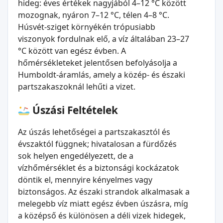
hideg: éves értékek nagyjából 4–12 °C között
mozognak, nyáron 7–12 °C, télen 4–8 °C.
Húsvét-sziget környékén trópusiabb
viszonyok fordulnak elő, a víz általában 23–27
°C között van egész évben. A
hőmérsékleteket jelentősen befolyásolja a
Humboldt-áramlás, amely a közép- és északi
partszakaszoknál lehűti a vizet.
Úszási Feltételek
Az úszás lehetőségei a partszakasztól és
évszaktól függnek; hivatalosan a fürdőzés
sok helyen engedélyezett, de a
vízhőmérséklet és a biztonsági kockázatok
döntik el, mennyire kényelmes vagy
biztonságos. Az északi strandok alkalmasak a
melegebb víz miatt egész évben úszásra, míg
a középső és különösen a déli vizek hidegek,