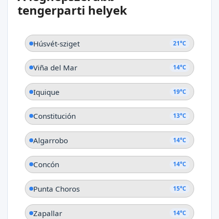
Guaquén
tengerparti helyek
Húsvét-sziget
21°C
Viña del Mar
14°C
Iquique
19°C
Constitución
13°C
Algarrobo
14°C
Concón
14°C
Punta Choros
15°C
Zapallar
14°C