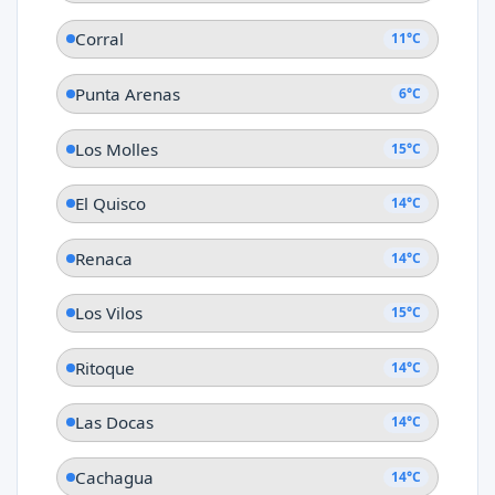
Corral
11°C
Punta Arenas
6°C
Los Molles
15°C
El Quisco
14°C
Renaca
14°C
Los Vilos
15°C
Ritoque
14°C
Las Docas
14°C
Cachagua
14°C