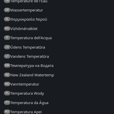
Température de l'Eau
FR
Wassertemperatur
DE
Θερμοκρασία Νερού
EL
Vízhőmérséklet
HU
Temperatura dell'Acqua
IT
Ūdens Temperatūra
LV
Vandens Temperatūra
LT
Температура на Водата
MK
New Zealand Watertemp
NZ
Vanntemperatur
NO
Temperatura Wody
PL
Temperatura da Água
PT
Temperatura Apei
RO