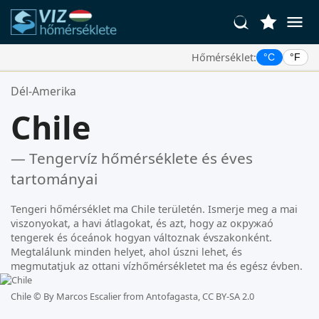
Hőmérséklet:
°C
°F
Kedvenc Helyszínei:
Dél-Amerika
Az Ön kedvencek listája üres.
Chile
— Tengervíz hőmérséklete és éves
tartományai
Tengeri hőmérséklet ma Chile területén. Ismerje meg a mai
viszonyokat, a havi átlagokat, és azt, hogy az окружаó
tengerek és óceánok hogyan változnak évszakonként.
Megtalálunk minden helyet, ahol úszni lehet, és
megmutatjuk az ottani vízhőmérsékletet ma és egész évben.
Chile ©
By Marcos Escalier from Antofagasta, CC BY-SA 2.0