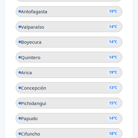
Antofagasta
19°C
Valparaíso
14°C
Boyecura
14°C
Quintero
14°C
Arica
19°C
Concepción
13°C
Pichidangui
15°C
Papudo
14°C
Cifuncho
18°C