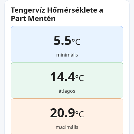
Tengervíz Hőmérséklete a
Part Mentén
5.5
°C
minimális
14.4
°C
átlagos
20.9
°C
maximális