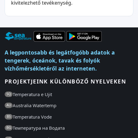
kivitelezhető tevékenység.
A legpontosabb és legátfogóbb adatok a
tengerek, óceánok, tavak és folyók
vízhőmérsékletéről az interneten.
PROJEKTJEINK KÜLÖNBÖZŐ NYELVEKEN
Temperatura e Ujit
SQ
Australia Watertemp
AU
Temperatura Vode
BS
Температура на Водата
BG