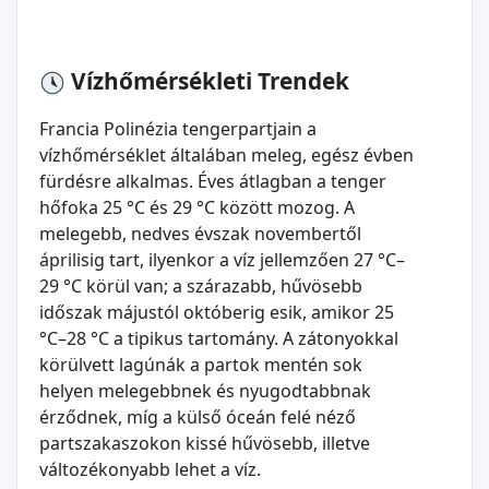
Vízhőmérsékleti Trendek
Francia Polinézia tengerpartjain a
vízhőmérséklet általában meleg, egész évben
fürdésre alkalmas. Éves átlagban a tenger
hőfoka 25 °C és 29 °C között mozog. A
melegebb, nedves évszak novembertől
áprilisig tart, ilyenkor a víz jellemzően 27 °C–
29 °C körül van; a szárazabb, hűvösebb
időszak májustól októberig esik, amikor 25
°C–28 °C a tipikus tartomány. A zátonyokkal
körülvett lagúnák a partok mentén sok
helyen melegebbnek és nyugodtabbnak
érződnek, míg a külső óceán felé néző
partszakaszokon kissé hűvösebb, illetve
változékonyabb lehet a víz.