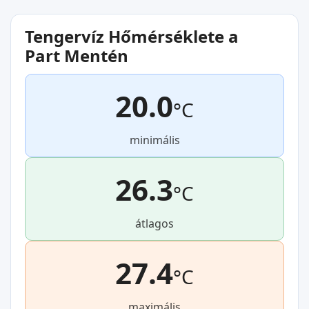
Tengervíz Hőmérséklete a
Part Mentén
20.0
°C
minimális
26.3
°C
átlagos
27.4
°C
maximális