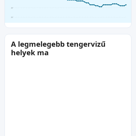
26°
25°
A legmelegebb tengervizű
helyek ma
27°C