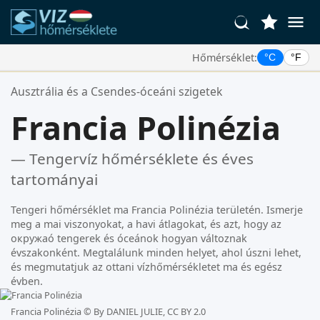
Hőmérséklet:
°C
°F
Kedvenc Helyszínei:
Ausztrália és a Csendes-óceáni szigetek
Az Ön kedvencek listája üres.
Francia Polinézia
— Tengervíz hőmérséklete és éves
tartományai
Tengeri hőmérséklet ma Francia Polinézia területén. Ismerje
meg a mai viszonyokat, a havi átlagokat, és azt, hogy az
окружаó tengerek és óceánok hogyan változnak
évszakonként. Megtalálunk minden helyet, ahol úszni lehet,
és megmutatjuk az ottani vízhőmérsékletet ma és egész
évben.
Francia Polinézia ©
By DANIEL JULIE, CC BY 2.0