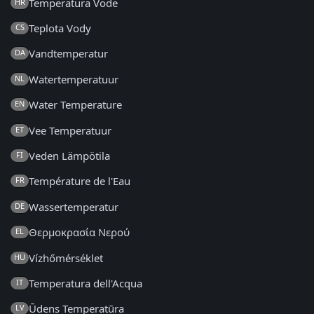
Temperatura Vode
HR
Teplota Vody
CS
Vandtemperatur
DA
Watertemperatuur
NL
Water Temperature
EN
Vee Temperatuur
ET
Veden Lämpötila
FI
Température de l'Eau
FR
Wassertemperatur
DE
Θερμοκρασία Νερού
EL
Vízhőmérséklet
HU
Temperatura dell'Acqua
IT
Ūdens Temperatūra
LV