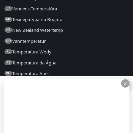
Vandens Temperatūra
LT
Температура на Водата
MK
New Zealand Watertemp
NZ
Vanntemperatur
NO
Temperatura Wody
PL
Temperatura da Água
PT
Temperatura Apei
RO
×
×
Температура воды
RU
Температура Воде
SR
Teplota Vody
SK
Temperatura Vode
SL
Temperatura del Agua
ES