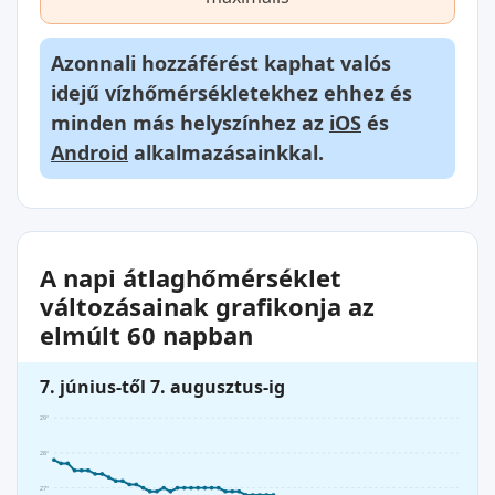
Azonnali hozzáférést kaphat valós
idejű vízhőmérsékletekhez ehhez és
minden más helyszínhez az
iOS
és
Android
alkalmazásainkkal.
A napi átlaghőmérséklet
változásainak grafikonja az
elmúlt 60 napban
7. június-től 7. augusztus-ig
29°
28°
27°