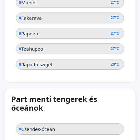
Manihi
27°C
Fakarava
27°C
Papeete
27°C
Teahupoo
27°C
Rapa Iti-sziget
20°C
Part menti tengerek és
óceánok
Csendes-óceán