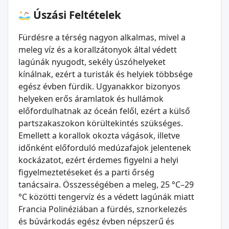
Úszási Feltételek
Fürdésre a térség nagyon alkalmas, mivel a
meleg víz és a korallzátonyok által védett
lagúnák nyugodt, sekély úszóhelyeket
kínálnak, ezért a turisták és helyiek többsége
egész évben fürdik. Ugyanakkor bizonyos
helyeken erős áramlatok és hullámok
előfordulhatnak az óceán felől, ezért a külső
partszakaszokon körültekintés szükséges.
Emellett a korallok okozta vágások, illetve
időnként előforduló medúzafajok jelentenek
kockázatot, ezért érdemes figyelni a helyi
figyelmeztetéseket és a parti őrség
tanácsaira. Összességében a meleg, 25 °C–29
°C közötti tengervíz és a védett lagúnák miatt
Francia Polinéziában a fürdés, sznorkelezés
és búvárkodás egész évben népszerű és