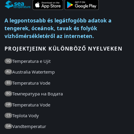
A legpontosabb és legátfogóbb adatok a
tengerek, óceánok, tavak és folyók
vízhőmérsékletéről az interneten.
PROJEKTJEINK KÜLÖNBÖZŐ NYELVEKEN
Temperatura e Ujit
SQ
Australia Watertemp
AU
Temperatura Vode
BS
Температура на Водата
BG
Temperatura Vode
HR
Teplota Vody
CS
Vandtemperatur
DA