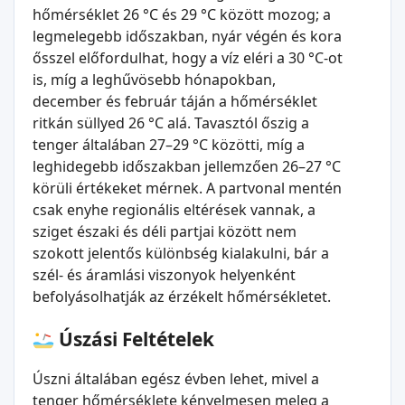
hőmérséklet 26 °C és 29 °C között mozog; a
legmelegebb időszakban, nyár végén és kora
ősszel előfordulhat, hogy a víz eléri a 30 °C-ot
is, míg a leghűvösebb hónapokban,
december és február táján a hőmérséklet
ritkán süllyed 26 °C alá. Tavasztól őszig a
tenger általában 27–29 °C közötti, míg a
leghidegebb időszakban jellemzően 26–27 °C
körüli értékeket mérnek. A partvonal mentén
csak enyhe regionális eltérések vannak, a
sziget északi és déli partjai között nem
szokott jelentős különbség kialakulni, bár a
szél- és áramlási viszonyok helyenként
befolyásolhatják az érzékelt hőmérsékletet.
Úszási Feltételek
Úszni általában egész évben lehet, mivel a
tenger hőmérséklete kényelmesen meleg a