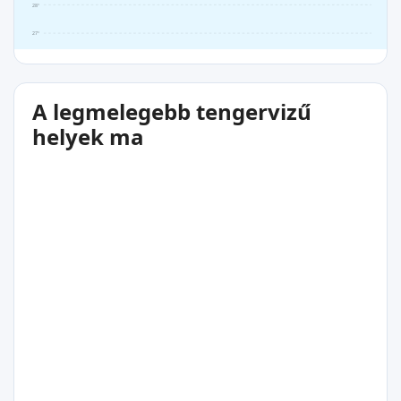
28°
27°
A legmelegebb tengervizű
helyek ma
30°C