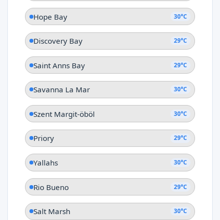
Hope Bay
30°C
Discovery Bay
29°C
Saint Anns Bay
29°C
Savanna La Mar
30°C
Szent Margit-öböl
30°C
Priory
29°C
Yallahs
30°C
Rio Bueno
29°C
Salt Marsh
30°C