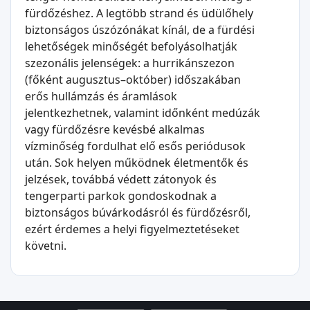
fürdőzéshez. A legtöbb strand és üdülőhely
biztonságos úszózónákat kínál, de a fürdési
lehetőségek minőségét befolyásolhatják
szezonális jelenségek: a hurrikánszezon
(főként augusztus–október) időszakában
erős hullámzás és áramlások
jelentkezhetnek, valamint időnként medúzák
vagy fürdőzésre kevésbé alkalmas
vízminőség fordulhat elő esős periódusok
után. Sok helyen működnek életmentők és
jelzések, továbbá védett zátonyok és
tengerparti parkok gondoskodnak a
biztonságos búvárkodásról és fürdőzésről,
ezért érdemes a helyi figyelmeztetéseket
követni.