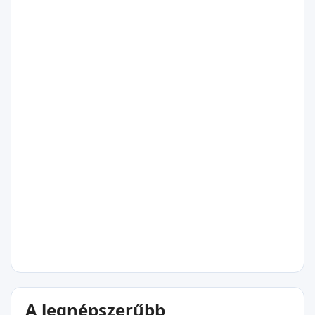
30°C
Hope Bay
30°C
Szent Margit-öböl
30°C
A legnépszerűbb