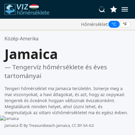
Hőmérséklet:
°C
°F
Kedvenc Helyszínei:
Közép-Amerika
Az Ön kedvencek listája üres.
Jamaica
— Tengervíz hőmérséklete és éves
tartományai
Tengeri hőmérséklet ma Jamaica területén. Ismerje meg a
mai viszonyokat, a havi átlagokat, és azt, hogy az окружаó
tengerek és óceánok hogyan változnak évszakonként.
Megtalálunk minden helyet, ahol úszni lehet, és
megmutatjuk az ottani vízhőmérsékletet ma és egész évben.
Jamaica ©
By Treasurebeach-jamaica, CC BY-SA 4.0