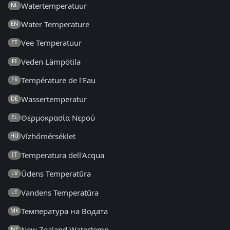
Watertemperatuur
NL
Water Temperature
EN
Vee Temperatuur
ET
Veden Lämpötila
FI
Température de l'Eau
FR
Wassertemperatur
DE
Θερμοκρασία Νερού
EL
Vízhőmérséklet
HU
Temperatura dell'Acqua
IT
Ūdens Temperatūra
LV
Vandens Temperatūra
LT
Температура на Водата
MK
New Zealand Watertemp
NZ