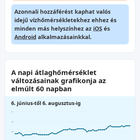
Azonnali hozzáférést kaphat valós
idejű vízhőmérsékletekhez ehhez és
minden más helyszínhez az
iOS
és
Android
alkalmazásainkkal.
A napi átlaghőmérséklet
változásainak grafikonja az
elmúlt 60 napban
6. június-től 6. augusztus-ig
31°
30°
29°