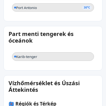
Port Antonio
30°C
Part menti tengerek és
óceánok
Karib-tenger
Vízhőmérséklet és Úszási
Áttekintés
Régiók és Térkép