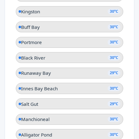
Kingston
30°C
Buff Bay
30°C
Portmore
30°C
Black River
30°C
Runaway Bay
29°C
Innes Bay Beach
30°C
Salt Gut
29°C
Manchioneal
30°C
Alligator Pond
30°C