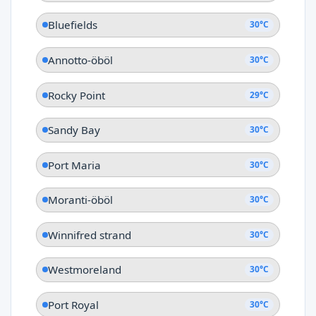
Bluefields
30°C
Annotto-öböl
30°C
Rocky Point
29°C
Sandy Bay
30°C
Port Maria
30°C
Moranti-öböl
30°C
Winnifred strand
30°C
Westmoreland
30°C
Port Royal
30°C