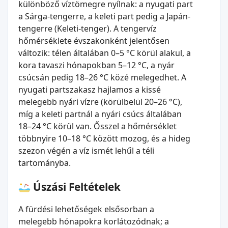
különböző víztömegre nyílnak: a nyugati part
a Sárga-tengerre, a keleti part pedig a Japán-
tengerre (Keleti-tenger). A tengervíz
hőmérséklete évszakonként jelentősen
változik: télen általában 0–5 °C körül alakul, a
kora tavaszi hónapokban 5–12 °C, a nyár
csúcsán pedig 18–26 °C közé melegedhet. A
nyugati partszakasz hajlamos a kissé
melegebb nyári vízre (körülbelül 20–26 °C),
míg a keleti partnál a nyári csúcs általában
18–24 °C körül van. Ősszel a hőmérséklet
többnyire 10–18 °C között mozog, és a hideg
szezon végén a víz ismét lehűl a téli
tartományba.
Úszási Feltételek
A fürdési lehetőségek elsősorban a
melegebb hónapokra korlátozódnak; a