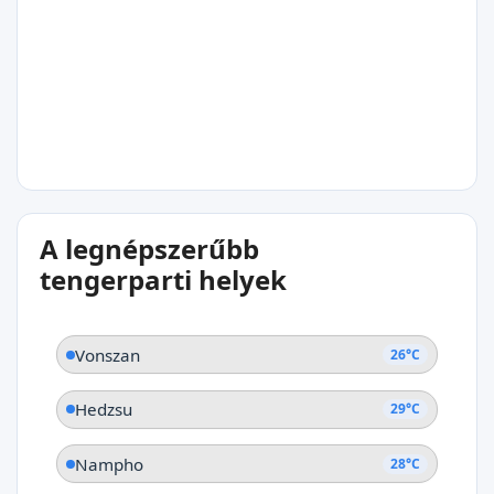
Vonszan
25°C
A legnépszerűbb
Najin
tengerparti helyek
Vonszan
26°C
Hedzsu
29°C
Nampho
28°C