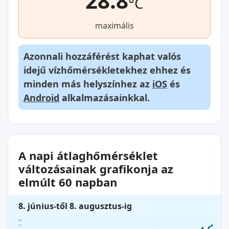
28.8
°C
maximális
Azonnali hozzáférést kaphat valós
idejű vízhőmérsékletekhez ehhez és
minden más helyszínhez az
iOS
és
Android
alkalmazásainkkal.
A napi átlaghőmérséklet
változásainak grafikonja az
elmúlt 60 napban
8. június-től 8. augusztus-ig
28°
27°