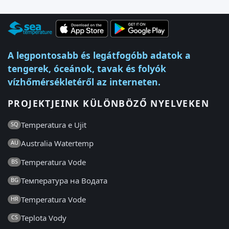
A legpontosabb és legátfogóbb adatok a
tengerek, óceánok, tavak és folyók
vízhőmérsékletéről az interneten.
PROJEKTJEINK KÜLÖNBÖZŐ NYELVEKEN
Temperatura e Ujit
SQ
Australia Watertemp
AU
Temperatura Vode
BS
Температура на Водата
BG
Temperatura Vode
HR
Teplota Vody
CS