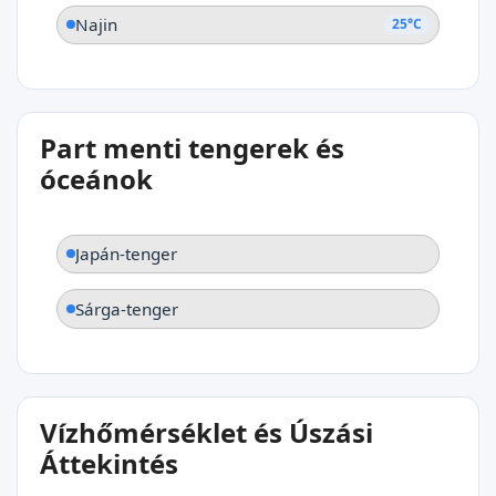
Najin
25°C
Part menti tengerek és
óceánok
Japán-tenger
Sárga-tenger
Vízhőmérséklet és Úszási
Áttekintés