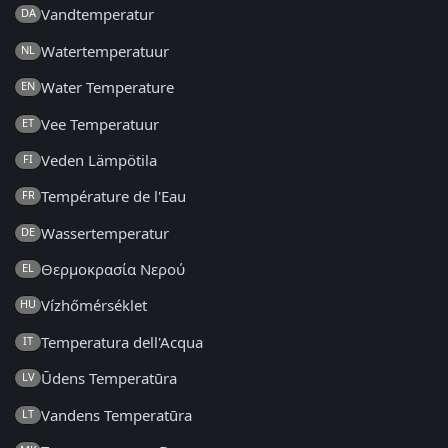
Vandtemperatur
DA
Watertemperatuur
NL
Water Temperature
EN
Vee Temperatuur
ET
Veden Lämpötila
FI
Température de l'Eau
FR
Wassertemperatur
DE
Θερμοκρασία Νερού
EL
Vízhőmérséklet
HU
Temperatura dell'Acqua
IT
Ūdens Temperatūra
LV
Vandens Temperatūra
LT