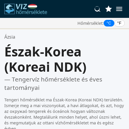
Hőmérséklet:
°C
°F
Kedvenc Helyszínei:
Ázsia
Az Ön kedvencek listája üres.
Észak-Korea
(Koreai NDK)
— Tengervíz hőmérséklete és éves
tartományai
Tengeri hőmérséklet ma Észak-Korea (Koreai NDK) területén.
Ismerje meg a mai viszonyokat, a havi átlagokat, és azt, hogy
az окружаó tengerek és óceánok hogyan változnak
évszakonként. Megtalálunk minden helyet, ahol úszni lehet,
és megmutatjuk az ottani vízhőmérsékletet ma és egész
évben.