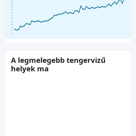
26°
25°
24°
23°
22°
21°
20°
19°
18°
17°
16°
15°
A legmelegebb tengervizű
helyek ma