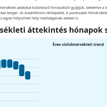
mérsékleti adatokat különböző forrásokból gyűjtjük, beleértve a
das tenger- és óceánfelszíni térképeket. A pontosabb hőmérséklet
z egyes helyszínek helyi hatóságainak adatait is.
sékleti áttekintés hónapok 
Éves vízhőmérsékleti trend