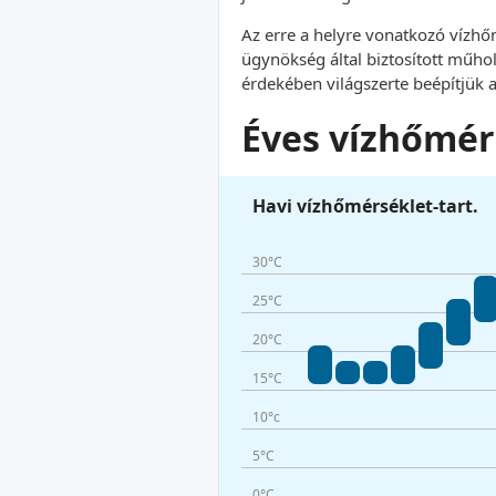
Az erre a helyre vonatkozó vízhő
ügynökség által biztosított műhol
érdekében világszerte beépítjük a
Éves vízhőmér
Havi vízhőmérséklet-tart.
30°C
25°C
20°C
15°C
10°c
5°C
0°C