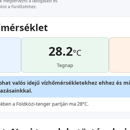
k megtervezni a látogatást és
ntot a fürdőzéshez.
hőmérséklet
28.2
°C
Tegnap
phat valós idejű vízhőmérsékletekhez ehhez és m
azásainkkal.
gében a Földközi-tenger partján ma 28°C.