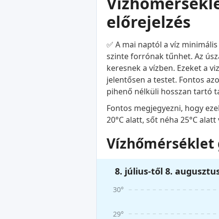
Vízhőmérsékle
előrejelzés
✅ A mai naptól a víz minimáli
szinte forrónak tűnhet. Az ús
keresnek a vízben. Ezeket a vi
jelentősen a testet. Fontos a
pihenő nélküli hosszan tartó 
Fontos megjegyezni, hogy ezek
20°C alatt, sőt néha 25°C alat
Vízhőmérséklet 
8. július-től 8. augusztu
30°
29°