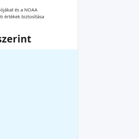
 bójákat és a NOAA
i értékek biztosítása
szerint