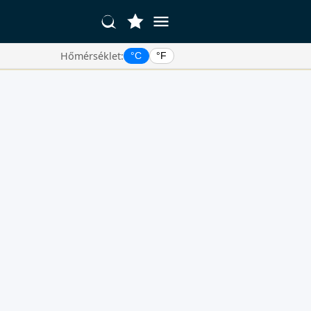
Hőmérséklet:
°C
°F