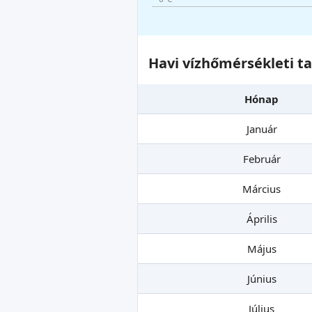
Havi vízhőmérsékleti t
Hónap
Január
Február
Március
Április
Május
Június
Július