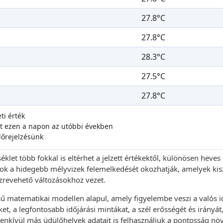
27.8°C
27.8°C
28.3°C
27.5°C
27.8°C
ti érték
et ezen a napon az utóbbi években
lőrejelzésünk
klet több fokkal is eltérhet a jelzett értékektől, különösen heve
sok a hidegebb mélyvizek felemelkedését okozhatják, amelyek kiszo
észrevehető változásokhoz vezet.
ésű matematikai modellen alapul, amely figyelembe veszi a valós 
ket, a legfontosabb időjárási mintákat, a szél erősségét és irányá
enkívül más üdülőhelyek adatait is felhasználjuk a pontosság nö