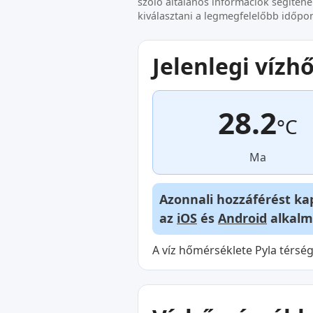
szóló általános információk segítene
kiválasztani a legmegfelelőbb időpo
Jelenlegi víz
28.2
°C
Ma
Azonnali hozzáférést ka
az
iOS
és
Android
alkalm
A víz hőmérséklete Pyla térsé