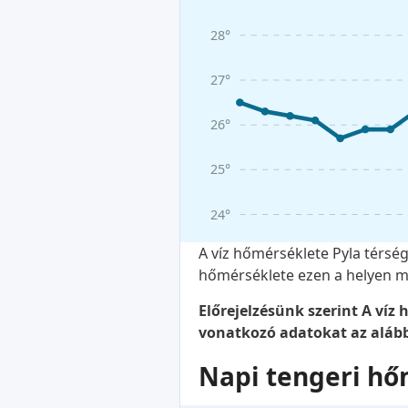
28°
27°
26°
25°
24°
A víz hőmérséklete Pyla térség
hőmérséklete ezen a helyen m
Előrejelzésünk szerint A víz
vonatkozó adatokat az alábbi
Napi tengeri hő