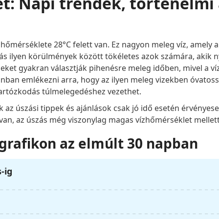
t: Napi trendek, történelmi
s hőmérséklete 28°C felett van. Ez nagyon meleg víz, amely
zás ilyen körülmények között tökéletes azok számára, akik
zeket gyakran választják pihenésre meleg időben, mivel a v
zonban emlékezni arra, hogy az ilyen meleg vizekben óvatos
tartózkodás túlmelegedéshez vezethet.
 az úszási tippek és ajánlások csak jó idő esetén érvényes
t van, az úszás még viszonylag magas vízhőmérséklet mellett 
grafikon az elmúlt 30 napban
s-ig