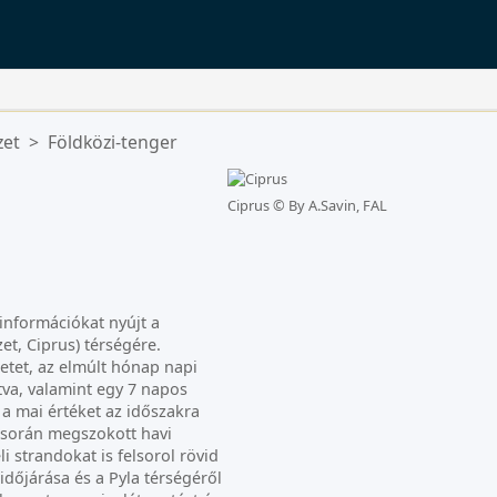
zet
>
Földközi-tenger
Ciprus ©
By A.Savin, FAL
információkat nyújt a
et, Ciprus) térségére.
etet, az elmúlt hónap napi
va, valamint egy 7 napos
a a mai értéket az időszakra
v során megszokott havi
i strandokat is felsorol rövid
időjárása és a Pyla térségéről