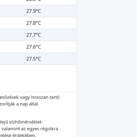
27.9°C
27.8°C
27.7°C
27.6°C
27.5°C
s esőzések vagy hosszan tartó
rítják a nap által
idejű vízhőmérséklet-
t, valamint az egyes régiókra
velése érdekében.