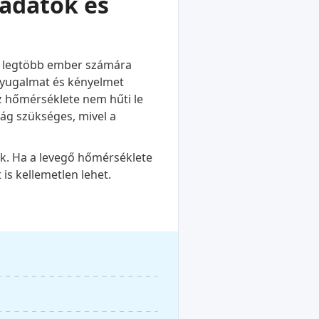
 adatok és
 a legtöbb ember számára
 nyugalmat és kényelmet
íz hőmérséklete nem hűti le
ság szükséges, mivel a
ek. Ha a levegő hőmérséklete
is kellemetlen lehet.