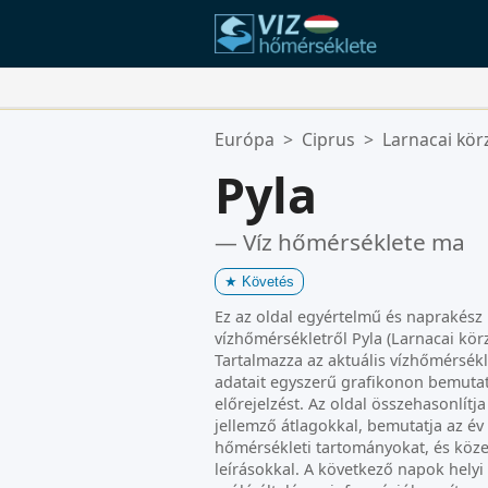
Kedvenc Helyszínei:
Európa
>
Ciprus
>
Larnacai kör
Az Ön kedvencek listája üres.
Pyla
— Víz hőmérséklete ma
★
Követés
Ez az oldal egyértelmű és naprakész 
vízhőmérsékletről Pyla (Larnacai körz
Tartalmazza az aktuális vízhőmérsékl
adatait egyszerű grafikonon bemutat
előrejelzést. Az oldal összehasonlítj
jellemző átlagokkal, bemutatja az é
hőmérsékleti tartományokat, és közel
leírásokkal. A következő napok helyi 