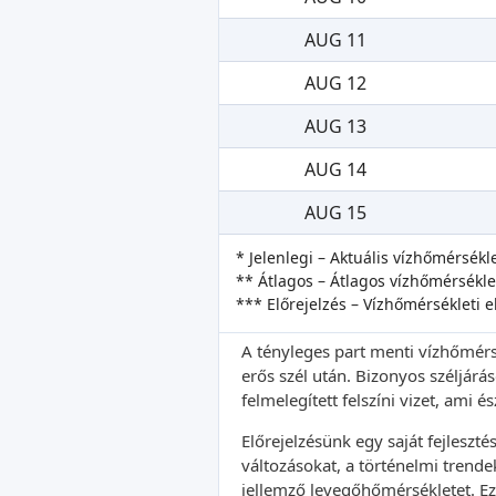
AUG 11
AUG 12
AUG 13
AUG 14
AUG 15
* Jelenlegi – Aktuális vízhőmérsékle
** Átlagos – Átlagos vízhőmérsékl
*** Előrejelzés – Vízhőmérsékleti e
A tényleges part menti vízhőmérsé
erős szél után. Bizonyos széljárá
felmelegített felszíni vizet, ami 
Előrejelzésünk egy saját fejleszt
változásokat, a történelmi trende
jellemző levegőhőmérsékletet. Ez