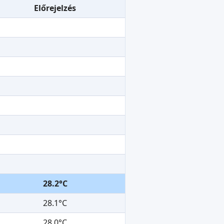
Előrejelzés
28.2°C
28.1°C
28.0°C