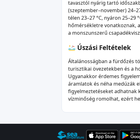
tavasztól nyárig tartó idősza
(szeptember–november) 24–27 °
télen 23–27 °C, nyáron 25–29 °C
hőmérsékletre vonatkoznak, a 
a monszunszerű csapadékvisz
Úszási Feltételek
Általánosságban a fürdőzés tö
turisztikai övezetekben és a 
Ugyanakkor érdemes figyelemb
áramlatok és néha medúzák el
figyelmeztetéseket adhatnak ki
vízminőség romolhat, ezért hel