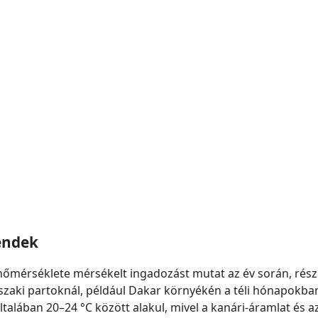
endek
hőmérséklete mérsékelt ingadozást mutat az év során, részb
északi partoknál, például Dakar környékén a téli hónapokb
talában 20–24 °C között alakul, mivel a kanári-áramlat és az