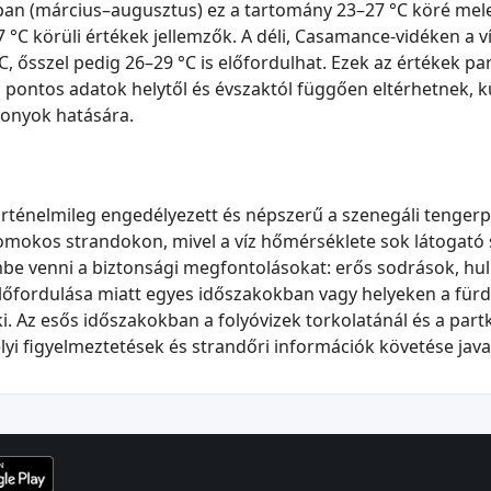
kban (március–augusztus) ez a tartomány 23–27 °C köré mele
C körüli értékek jellemzők. A déli, Casamance-vidéken a v
, ősszel pedig 26–29 °C is előfordulhat. Ezek az értékek par
pontos adatok helytől és évszaktól függően eltérhetnek, k
onyok hatására.
rténelmileg engedélyezett és népszerű a szenegáli tenger
homokos strandokon, mivel a víz hőmérséklete sok látogató
e venni a biztonsági megfontolásokat: erős sodrások, hul
őfordulása miatt egyes időszakokban vagy helyeken a fürd
. Az esős időszakokban a folyóvizek torkolatánál és a part
yi figyelmeztetések és strandőri információk követése java