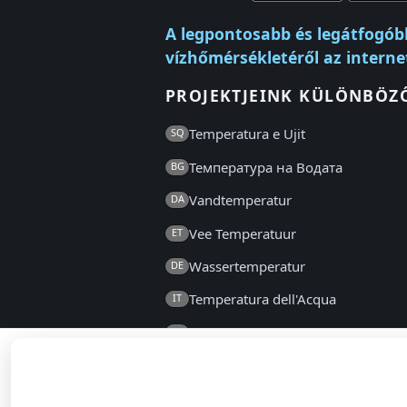
A legpontosabb és legátfogób
vízhőmérsékletéről az interne
PROJEKTJEINK KÜLÖNBÖZ
Temperatura e Ujit
SQ
Температура на Водата
BG
Vandtemperatur
DA
Vee Temperatuur
ET
Wassertemperatur
DE
Temperatura dell'Acqua
IT
Температура на Водата
MK
Temperatura Wody
PL
Температура воды
RU