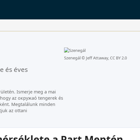
Szenegál ©
Jeff Attaway, CC BY 2.0
e és éves
ületén. Ismerje meg a mai
t, hogy az окружаó tengerek és
ként. Megtalálunk minden
juk az ottani
.
érséklete a Part Mentén