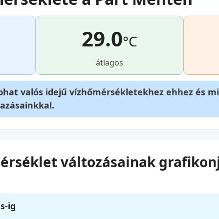
29.0
°C
átlagos
phat valós idejű vízhőmérsékletekhez ehhez és m
azásainkkal.
rséklet változásainak grafikonj
s-ig