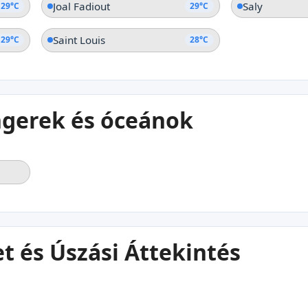
Joal Fadiout
Saly
29°C
29°C
Saint Louis
29°C
28°C
ngerek és óceánok
t és Úszási Áttekintés