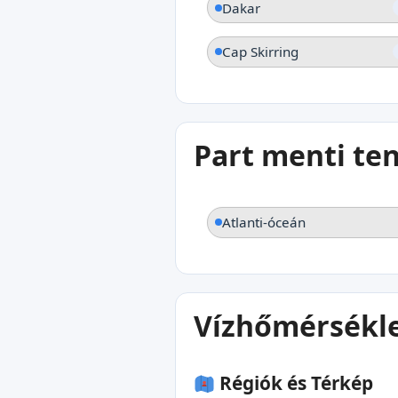
Dakar
Cap Skirring
Part menti te
Atlanti-óceán
Vízhőmérsékle
Régiók és Térkép