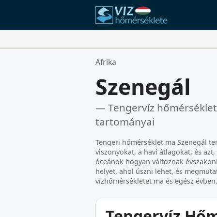
Kedvenc Helyszínei:
Afrika
Az Ön kedvencek listája üres.
Szenegál
— Tengervíz hőmérséklet
tartományai
Tengeri hőmérséklet ma Szenegál ter
viszonyokat, a havi átlagokat, és az
óceánok hogyan változnak évszakon
helyet, ahol úszni lehet, és megmutat
vízhőmérsékletet ma és egész évben
Tengervíz Hőm