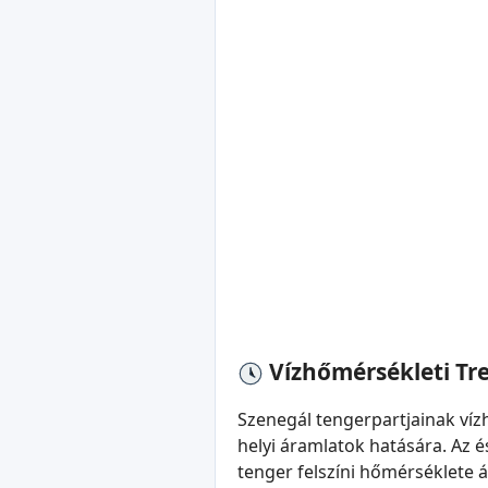
Vízhőmérsékleti Tr
Szenegál tengerpartjainak víz
helyi áramlatok hatására. Az 
tenger felszíni hőmérséklete ál