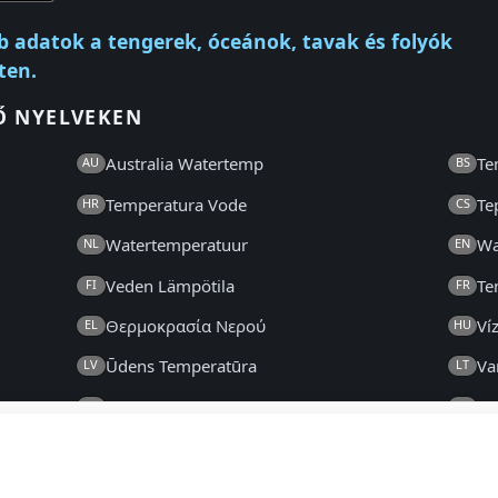
b adatok a tengerek, óceánok, tavak és folyók
ten.
Ő NYELVEKEN
Australia Watertemp
Te
AU
BS
Temperatura Vode
Te
HR
CS
Watertemperatuur
Wa
NL
EN
Veden Lämpötila
Te
FI
FR
Θερμοκρασία Νερού
Ví
EL
HU
Ūdens Temperatūra
Va
LV
LT
New Zealand Watertemp
Va
NZ
NO
Temperatura da Água
Te
PT
RO
Температура Воде
Te
SR
SK