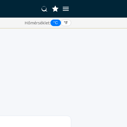
Hőmérséklet:
°C
°F