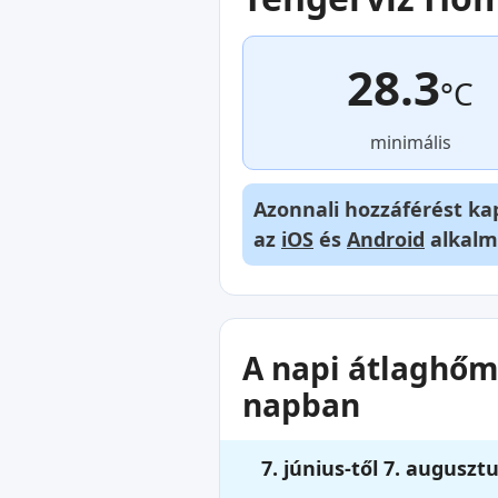
28.3
°C
minimális
Azonnali hozzáférést ka
az
iOS
és
Android
alkalm
A napi átlaghőmé
napban
7. június-től 7. augusztu