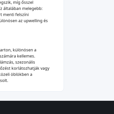
gszik, míg ősszel
íz általában melegebb:
t menti felszíni
ülönösen az upwelling és
parton, különösen a
 számára kellemes.
lámzás, szezonális
őzést korlátozhatják vagy
közeli öblökben a
solt.