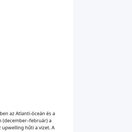
en az Atlanti-óceán és a
an (december–február) a
 upwelling hűti a vizet. A