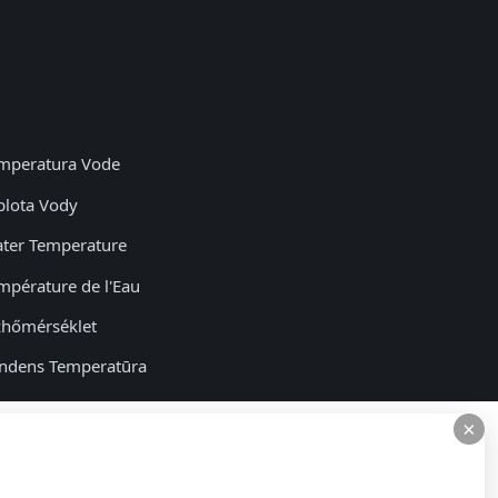
mperatura Vode
plota Vody
ter Temperature
mpérature de l'Eau
zhőmérséklet
ndens Temperatūra
nntemperatur
×
×
mperatura Apei
plota Vody