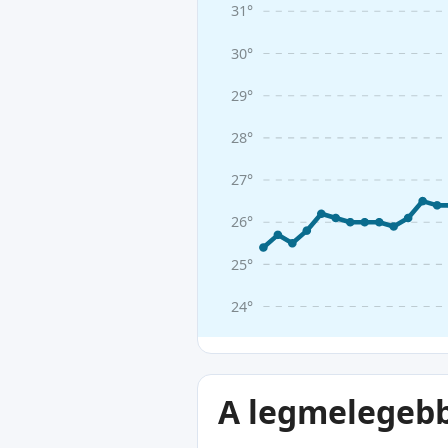
31°
30°
29°
28°
27°
26°
25°
24°
A legmelegebb