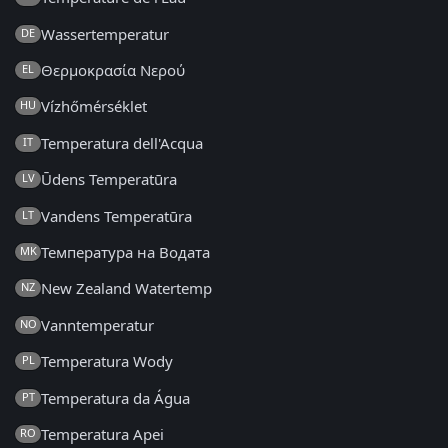
Wassertemperatur
DE
Θερμοκρασία Νερού
EL
Vízhőmérséklet
HU
Temperatura dell'Acqua
IT
Ūdens Temperatūra
LV
Vandens Temperatūra
LT
Температура на Водата
MK
New Zealand Watertemp
NZ
Vanntemperatur
NO
Temperatura Wody
PL
Temperatura da Água
PT
Temperatura Apei
RO