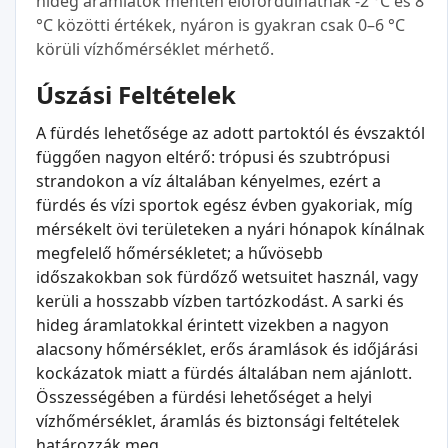
hideg áramlatok mentén előfordulhatnak -2 °C és 8
°C közötti értékek, nyáron is gyakran csak 0–6 °C
körüli vízhőmérséklet mérhető.
Úszási Feltételek
A fürdés lehetősége az adott partoktól és évszaktól
függően nagyon eltérő: trópusi és szubtrópusi
strandokon a víz általában kényelmes, ezért a
fürdés és vízi sportok egész évben gyakoriak, míg
mérsékelt övi területeken a nyári hónapok kínálnak
megfelelő hőmérsékletet; a hűvösebb
időszakokban sok fürdőző wetsuitet használ, vagy
kerüli a hosszabb vízben tartózkodást. A sarki és
hideg áramlatokkal érintett vizekben a nagyon
alacsony hőmérséklet, erős áramlások és időjárási
kockázatok miatt a fürdés általában nem ajánlott.
Összességében a fürdési lehetőséget a helyi
vízhőmérséklet, áramlás és biztonsági feltételek
határozzák meg.