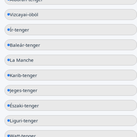
Vizcayai-öböl
Ír-tenger
Baleár-tenger
La Manche
Karib-tenger
Jeges-tenger
Északi-tenger
Liguri-tenger
Watt-tenger