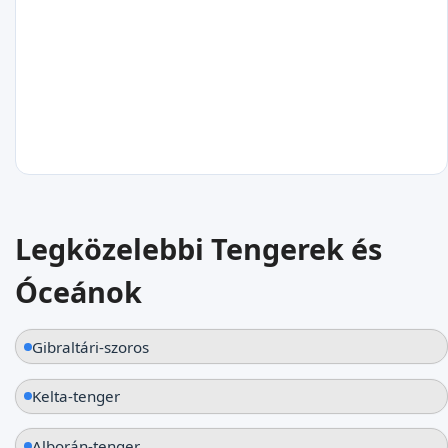
Lanzarote
Spanyolország
24
°C
Legközelebbi Tengerek és
Fuerteventura
Óceánok
Spanyolország
Gibraltári-szoros
Kelta-tenger
Alborán-tenger