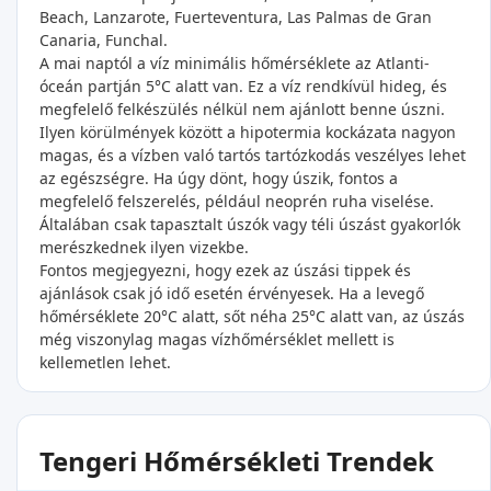
Beach, Lanzarote, Fuerteventura, Las Palmas de Gran
Canaria, Funchal.
A mai naptól a víz minimális hőmérséklete az Atlanti-
óceán partján 5°C alatt van. Ez a víz rendkívül hideg, és
megfelelő felkészülés nélkül nem ajánlott benne úszni.
Ilyen körülmények között a hipotermia kockázata nagyon
magas, és a vízben való tartós tartózkodás veszélyes lehet
az egészségre. Ha úgy dönt, hogy úszik, fontos a
megfelelő felszerelés, például neoprén ruha viselése.
Általában csak tapasztalt úszók vagy téli úszást gyakorlók
merészkednek ilyen vizekbe.
Fontos megjegyezni, hogy ezek az úszási tippek és
ajánlások csak jó idő esetén érvényesek. Ha a levegő
hőmérséklete 20°C alatt, sőt néha 25°C alatt van, az úszás
még viszonylag magas vízhőmérséklet mellett is
kellemetlen lehet.
Tengeri Hőmérsékleti Trendek