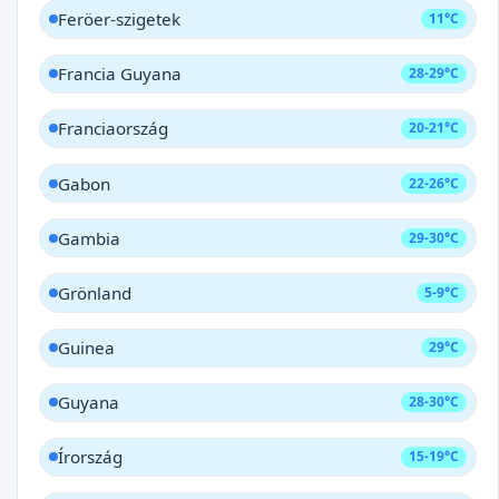
Feröer-szigetek
11°C
Francia Guyana
28-29°C
Franciaország
20-21°C
Gabon
22-26°C
Gambia
29-30°C
Grönland
5-9°C
Guinea
29°C
Guyana
28-30°C
Írország
15-19°C