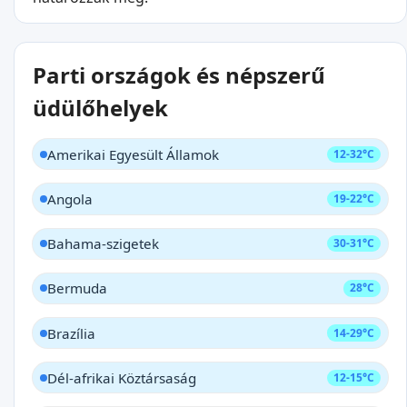
Parti országok és népszerű
üdülőhelyek
Amerikai Egyesült Államok
12-32°C
Angola
19-22°C
Bahama-szigetek
30-31°C
Bermuda
28°C
Brazília
14-29°C
Dél-afrikai Köztársaság
12-15°C