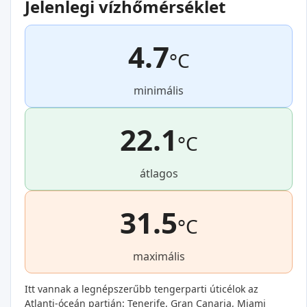
Jelenlegi vízhőmérséklet
4.7
°C
minimális
22.1
°C
átlagos
31.5
°C
maximális
Itt vannak a legnépszerűbb tengerparti úticélok az
Atlanti-óceán partján: Tenerife, Gran Canaria, Miami