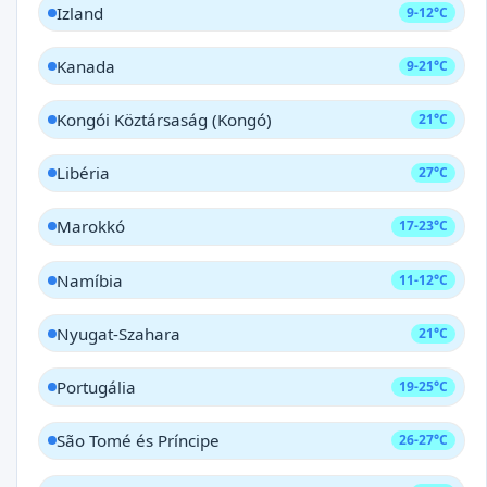
Izland
9-12°C
Kanada
9-21°C
Kongói Köztársaság (Kongó)
21°C
Libéria
27°C
Marokkó
17-23°C
Namíbia
11-12°C
Nyugat-Szahara
21°C
Portugália
19-25°C
São Tomé és Príncipe
26-27°C