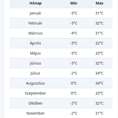
Hónap
Min
Max
Január
-3°C
31°C
Február
-3°C
32°C
Március
-4°C
31°C
Április
-3°C
32°C
Május
-3°C
33°C
Június
-3°C
32°C
Július
-2°C
34°C
Augusztus
0°C
34°C
Szeptember
0°C
33°C
Október
-2°C
32°C
November
-2°C
31°C