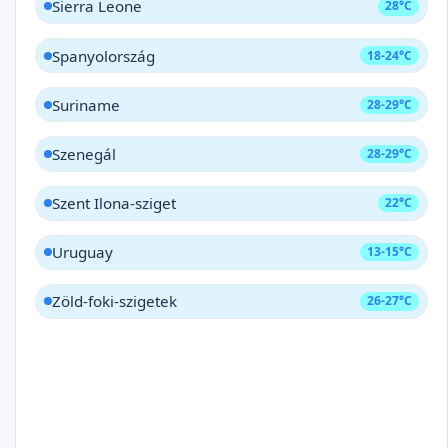
Sierra Leone
28°C
Spanyolország
18-24°C
Suriname
28-29°C
Szenegál
28-29°C
Szent Ilona-sziget
22°C
Uruguay
13-15°C
Zöld-foki-szigetek
26-27°C