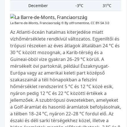
December
-3°C
31°C
La Barre-de-Monts, Franciaország ©
By otfromentine, CC BY-SA 3.0
Az Atlanti‑óceán hatalmas kiterjedése miatt
vízhőmérséklete rendkívül változatos. Egyenlítői és
trópusi részeken az éves átlagok általában 24 °C és
30 °C között mozognak, a Karib-térség és a
Guineai-öböl vize gyakran 26–29 °C körüli. A
mérsékelt övi partoknál, például Északnyugat-
Európa vagy az amerikai keleti part középső
szakaszainál a téli hónapokban a felszíni
hőmérséklet rendszerint 5 °C és 12 °C közé esik,
nyáron pedig 12 °C és 22 °C közötti értékek a
jellemzőek. A szubtrópusi övezetekben, amelyeket
a Golf-áramlat és hasonló áramlatok befolyásolnak,
a télben 18–24 °C, nyáron 22–28 °C fordul elő. Az
északi és déli sarki térségekhez közel, illetve a