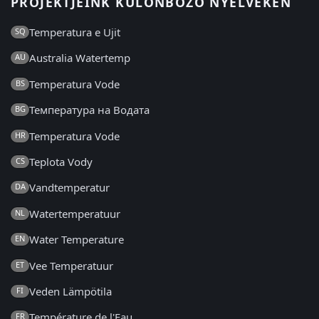
PROJEKTJEINK KÜLÖNBÖZŐ NYELVEKEN
Temperatura e Ujit
SQ
Australia Watertemp
AU
Temperatura Vode
BS
Температура на Водата
BG
Temperatura Vode
HR
Teplota Vody
CS
Vandtemperatur
DA
Watertemperatuur
NL
Water Temperature
EN
Vee Temperatuur
ET
Veden Lämpötila
FI
Température de l'Eau
FR