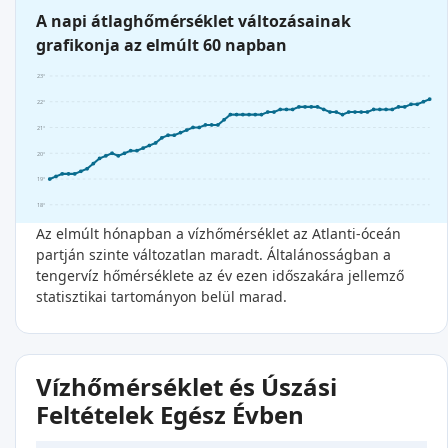
A napi átlaghőmérséklet változásainak
grafikonja az elmúlt 60 napban
23°
22°
21°
20°
19°
18°
Az elmúlt hónapban a vízhőmérséklet az Atlanti-óceán
partján szinte változatlan maradt. Általánosságban a
tengervíz hőmérséklete az év ezen időszakára jellemző
statisztikai tartományon belül marad.
Vízhőmérséklet és Úszási
Feltételek Egész Évben