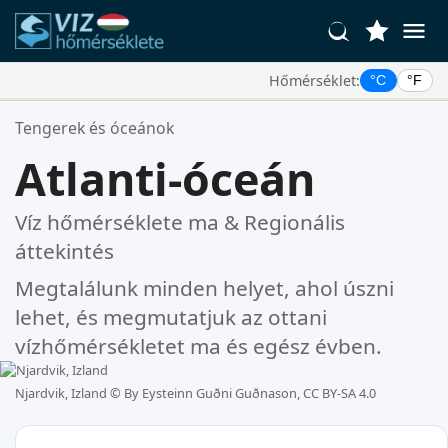
Hőmérséklet:
°C
°F
Kedvenc Helyszínei:
Tengerek és óceánok
Az Ön kedvencek listája üres.
Atlanti-óceán
Víz hőmérséklete ma & Regionális
áttekintés
Megtalálunk minden helyet, ahol úszni
lehet, és megmutatjuk az ottani
vízhőmérsékletet ma és egész évben.
Njardvik, Izland ©
By Eysteinn Guðni Guðnason, CC BY-SA 4.0